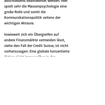
abschließend beantwortet werden. Hier 
spielt sehr die Massenpsychologie eine 
große Rolle und somit die 
Kommunikationspolitik seitens der 
wichtigen Akteure.
Inwieweit sich ein Übergreifen auf 
andere Finanzmärkte vermeiden lässt, 
siehe den Fall der Credit Suisse, ist nicht 
vorherzusagen. Eine globale konzertierte 
Aktion rückt immer näher in das 
Blickfeld. Noch stehen die Chance gut 
eine Kettenreaktion an den Märkten zu 
vermeiden, doch ist ebenso weiterhin 
die Gefahr einer Eskalation gegeben. Wir 
befinden uns an einem Kipppunkt, der 
bei einem schlechten Management 
schnell zu massiven Abverkäufen an den 
Märkten führen kann.